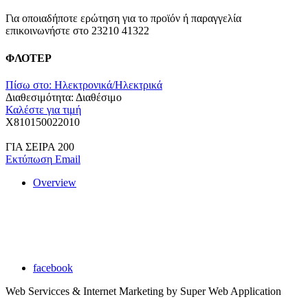
Για οποιαδήποτε ερώτηση για το προϊόν ή παραγγελία
επικοινωνήστε στο 23210 41322
ΦΛΟΤΕΡ
Πίσω στο: Ηλεκτρονικά/Ηλεκτρικά
Διαθεσιμότητα:
Διαθέσιμο
Καλέστε για τιμή
X810150022010
ΓΙΑ ΣΕΙΡΑ 200
Εκτύπωση
Email
Overview
Καζακίδης Χρήστος
Το όνομα μας εγγυάται υψηλή ποιότητα και αξιοπιστία στον
τομέα του Service και των ανταλλακτικών
facebook
Web Servicces & Internet Marketing by Super Web Application
Joomla! 3 Templates