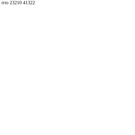
ε στο 23210 41322
έα του Service και των ανταλλακτικών