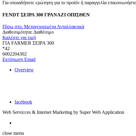
Για οποιαδήποτε ερώτηση για το προϊόν ή παραγγελία επικοινωνήστ
FENDT ΣΕΙΡΑ 300 ΓΡΑΝΑΖΙ ΟΠΙΣΘΕΝ
Πίσω στο: Μεταχειρισμένα Ανταλλακτικά
Διαθεσιμότητα:
Διαθέσιμο
Καλέστε για τιμή
ΓΙΑ FARMER ΣΕΙΡΑ 300
*42
6002204302
Εκτύπωση
Email
Overview
Καζακίδης Χρήστος
Το όνομα μας εγγυάται υψηλή ποιότητα και αξιοπιστία στον τομ
facebook
Web Servicces & Internet Marketing by Super Web Application
Joomla! 3 Templates
close menu